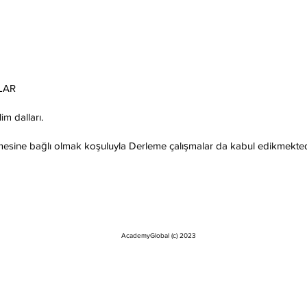
LAR
im dalları.
sine bağlı olmak koşuluyla Derleme çalışmalar da kabul edikmekted
AcademyGlobal (c) 2023