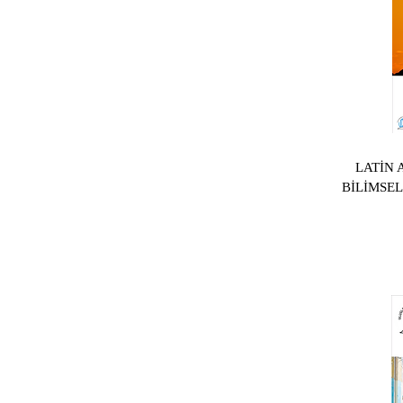
LATİN 
BİLİMSE